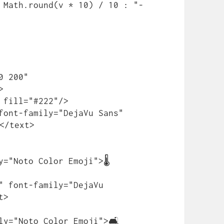
 200" 


</text>

>
