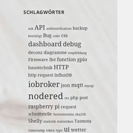
SCHLAGWÖRTER
API
backup
ack
authentification
Bug
css
bestätigt
code
dashboard
debug
deconz
diagramme
empfehlung
function
gpio
Firmware
flot
HTTP
haustechnik
http request
InfluxDB
iobroker
mqtt
json
mysql
nodered
php
post
ota
raspberry pi
request
schnittstelle
Serientermin
sha256
Shelly
Tasmota
statistik
statistiken
ui
wetter
timestamp
token
type