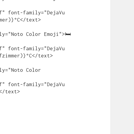
mer)}°C</text>

fzimmer)}°C</text>

/text>
