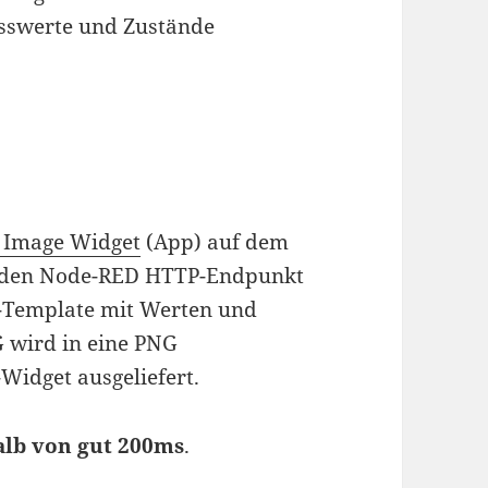
esswerte und Zustände
 Image Widget
(App) auf dem
n den Node-RED HTTP-Endpunkt
G-Template mit Werten und
G wird in eine PNG
idget ausgeliefert.
alb von gut 200ms
.