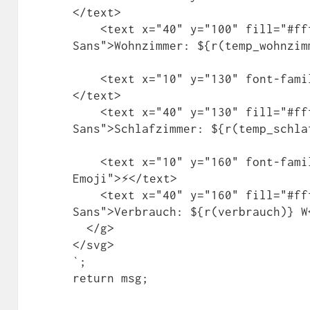
</text>

    <text x="40" y="100" fill="#fff" font-family="DejaVu 
Sans">Wohnzimmer: ${r(temp_wohnzim
    <text x="10" y="130" font-family="Noto Color Emoji">🛏️
</text>

    <text x="40" y="130" fill="#fff" font-family="DejaVu 
Sans">Schlafzimmer: ${r(temp_schla
    <text x="10" y="160" font-family="Noto Color 
Emoji">⚡</text>

    <text x="40" y="160" fill="#fff" font-family="DejaVu 
Sans">Verbrauch: ${r(verbrauch)} W<
  </g>

</svg>

`;
