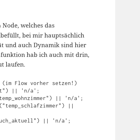
Node, welches das
n
befüllt, bei mir hauptsächlich
tät und auch Dynamik sind hier
funktion hab ich auch mit drin,
t laufen.
 (im Flow vorher setzen!)

t") || 'n/a';

temp_wohnzimmer") || 'n/a';

("temp_schlafzimmer") || 
uch_aktuell") || 'n/a';
