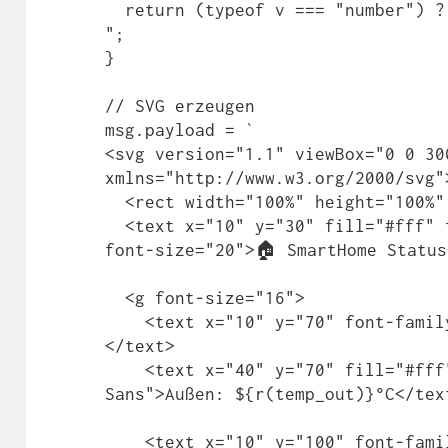
  return (typeof v === "number") ? Math.round(v * 10) / 10 : "-
";

}

// SVG erzeugen

msg.payload = `

<svg version="1.1" viewBox="0 0 300
xmlns="http://www.w3.org/2000/svg">
  <rect width="100%" height="100%" fill="#222"/>

  <text x="10" y="30" fill="#fff" font-family="DejaVu Sans" 
font-size="20">🏠 SmartHome Status
  <g font-size="16">

    <text x="10" y="70" font-family="Noto Color Emoji">🌡️
</text>

    <text x="40" y="70" fill="#fff" font-family="DejaVu 
Sans">Außen: ${r(temp_out)}°C</text
    <text x="10" y="100" font-family="Noto Color Emoji">🛋️