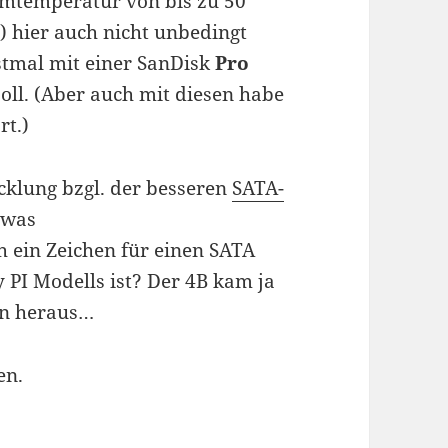
umtemperatur von bis zu 50
) hier auch nicht unbedingt
erstmal mit einer SanDisk
Pro
oll. (Aber auch mit diesen habe
rt.)
cklung bzgl. der besseren
SATA-
 was
ch ein Zeichen für einen SATA
 PI Modells ist? Der 4B kam ja
en heraus…
en.