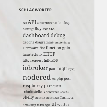
SCHLAGWÖRTER
API
backup
ack
authentification
Bug
css
bestätigt
code
dashboard
debug
deconz
diagramme
empfehlung
function
gpio
Firmware
flot
HTTP
haustechnik
http request
InfluxDB
iobroker
mqtt
json
mysql
nodered
php
post
ota
raspberry pi
request
schnittstelle
Serientermin
sha256
Shelly
Tasmota
statistik
statistiken
ui
wetter
timestamp
token
type