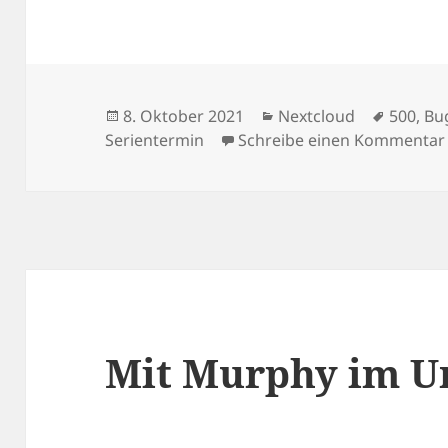
Veröffentlicht
Kategorien
Schlagw
8. Oktober 2021
Nextcloud
500
,
Bu
am
Serientermin
Schreibe einen Kommentar
Mit Murphy im U