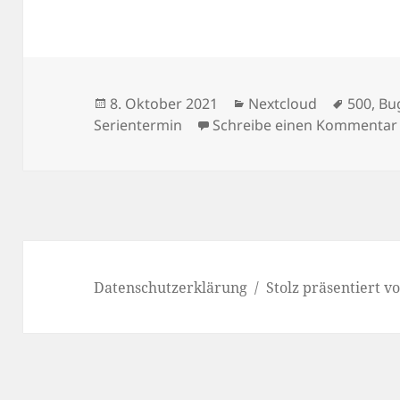
Veröffentlicht
Kategorien
Schlagw
8. Oktober 2021
Nextcloud
500
,
Bu
am
Serientermin
Schreibe einen Kommentar
Datenschutzerklärung
Stolz präsentiert 