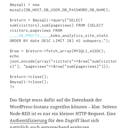
$mysqli = new 
mysqli(DB_HOST,DB_USER,DB_PASSWORD,DB_NAME);

$return = $mysqli->query("SELECT 
sum(visitors),sum(pageviews) FROM (SELECT 
visitors,pageviews FROM 
____DB_PREFIX____
_koko_analytics_site_stats 
ORDER BY date DESC LIMIT 28) AS subquery;");

$row = $return->fetch_array(MYSQLI_ASSOC);

echo 
json_encode(array("visitors"=>$row["sum(visitor
s)"], "pageviews"=>$row["sum(pageviews)"]));

$return->close();

$mysqli->close();

?>
Das Skript muss dafür auf die Datenbank der
WordPress-Instanz zugreifen können – klar. Seitens
Node-RED ist es nur ein kleiner HTTP-Request. Eine
Authentifizierung
für den Zugriff lässt sich
natürlich auch entsprechend ergänzen.