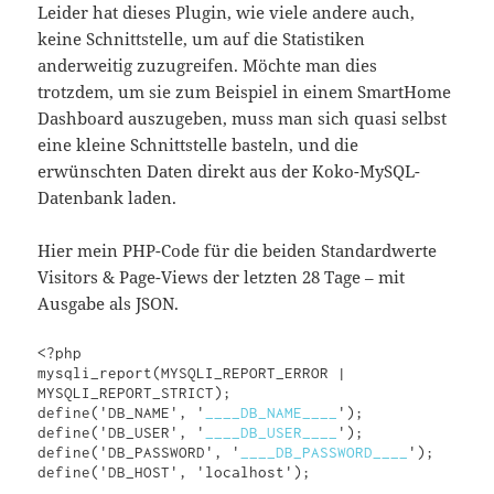
Leider hat dieses Plugin, wie viele andere auch,
keine Schnittstelle, um auf die Statistiken
anderweitig zuzugreifen. Möchte man dies
trotzdem, um sie zum Beispiel in einem SmartHome
Dashboard auszugeben, muss man sich quasi selbst
eine kleine Schnittstelle basteln, und die
erwünschten Daten direkt aus der Koko-MySQL-
Datenbank laden.
Hier mein PHP-Code für die beiden Standardwerte
Visitors & Page-Views der letzten 28 Tage – mit
Ausgabe als JSON.
<?php

mysqli_report(MYSQLI_REPORT_ERROR | 
MYSQLI_REPORT_STRICT);

define('DB_NAME', '
____DB_NAME____
');

define('DB_USER', '
____DB_USER____
');

define('DB_PASSWORD', '
____DB_PASSWORD____
');

define('DB_HOST', 'localhost');
