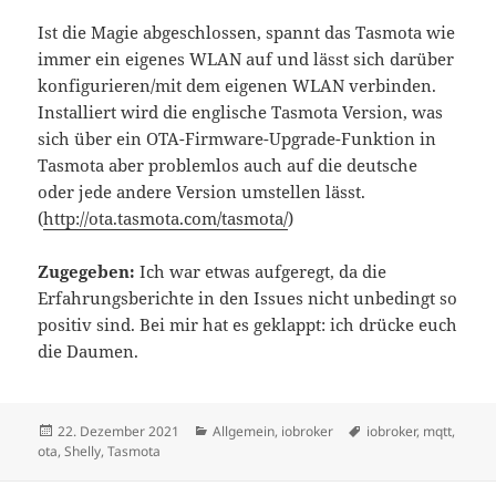
Ist die Magie abgeschlossen, spannt das Tasmota wie
immer ein eigenes WLAN auf und lässt sich darüber
konfigurieren/mit dem eigenen WLAN verbinden.
Installiert wird die englische Tasmota Version, was
sich über ein OTA-Firmware-Upgrade-Funktion in
Tasmota aber problemlos auch auf die deutsche
oder jede andere Version umstellen lässt.
(
http://ota.tasmota.com/tasmota/
)
Zugegeben:
Ich war etwas aufgeregt, da die
Erfahrungsberichte in den Issues nicht unbedingt so
positiv sind. Bei mir hat es geklappt: ich drücke euch
die Daumen.
Veröffentlicht
Kategorien
Schlagwörter
22. Dezember 2021
Allgemein
,
iobroker
iobroker
,
mqtt
,
am
ota
,
Shelly
,
Tasmota