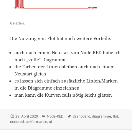
Geladen.
Die Nutzung von Flot hat noch weitere Vorteile:
auch nach einem Neustart von Node-RED habe ich
noch „volle“ Diagramme
die Farben der Linien bleiben auch nach einem
Neustart gleich
es lassen sich einfach zusätzliche Linien/Marken
in die Diagramme einzeichnen
man kann die Kurven falls nötig leicht glätten
Veröffentlicht
Kategorien
Schlagwörter
29. April 2020
Node-RED
dashboard
,
diagramme
,
flot
,
am
nodered
,
performance
,
ui